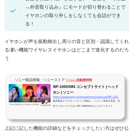
→外音取り込み』にモードが切り替わることで
イヤホンの取り外しをしなくても会話ができ
る！
イヤホンが声を振動検出し周りの音と区別・認識してくれ
る凄い機能ワイヤレスイヤホンはどこまで進化するのだろ
う
ソニー製品情報・ソニーストア
6 Users
35 Pockets
WF-1000XM4 コンセプトサイト | ヘッド
ホン | ソニー
https://www.sony.jp/headphone/special/WF-1000XM4/
業界最高クラスのノイキャン性能に、ハイレゾ音質を実現。完
全ワイヤレスイヤホンWF-1000XM4のコンセプトサイト
上記に記した機能の詳細などをチェックしたい方はぜひ公