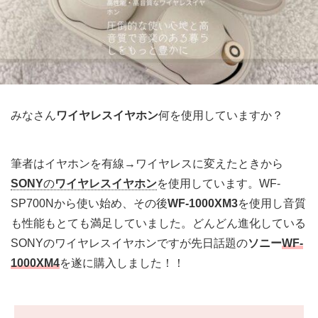
みなさん
ワイヤレスイヤホン
何を使用していますか？
筆者はイヤホンを有線→ワイヤレスに変えたときから
SONY
の
ワイヤレスイヤホン
を使用しています。WF-
SP700Nから使い始め、その後
WF-1000XM3
を使用し音質
も性能もとても満足していました。どんどん進化している
SONYのワイヤレスイヤホンですが先日話題の
ソニー
WF-
1000XM4
を遂に購入しました！！