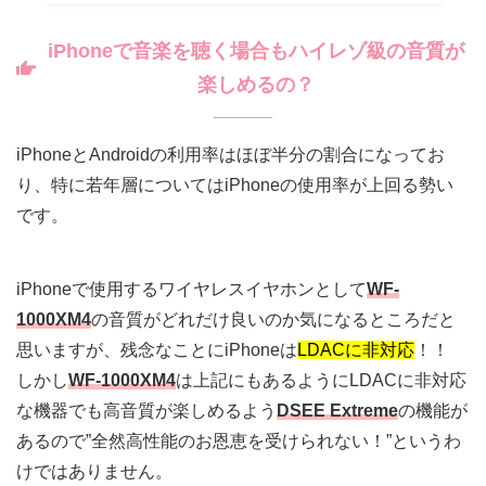
iPhoneで音楽を聴く場合もハイレゾ級の音質が
楽しめるの？
iPhoneとAndroidの利用率はほぼ半分の割合になってお
り、特に若年層についてはiPhoneの使用率が上回る勢い
です。
iPhoneで使用するワイヤレスイヤホンとして
WF-
1000XM4
の音質がどれだけ良いのか気になるところだと
思いますが、残念なことにiPhoneは
LDACに非対応
！！
しかし
WF-1000XM4
は上記にもあるようにLDACに非対応
な機器でも高音質が楽しめるよう
DSEE Extreme
の機能が
あるので”全然高性能のお恩恵を受けられない！”というわ
けではありません。