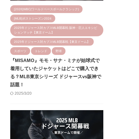
[2026]WBC(ワールドベースボールクラシック)
[MLB]ポストシーズン2024
2025年ドジャース対カブスMLB開幕戦 阪神・巨人エキシビ
ションマッチ【東京ドーム】
2025年ドジャース対カブスMLB開幕戦【東京ドーム】
スポーツ
トレンド
野球
『MISAMO』モモ・サナ・ミナが始球式で
着用していたジャケットはどこで購入でき
る？MLB東京シリーズ ドジャースvs阪神で
話題！
2025/3/20