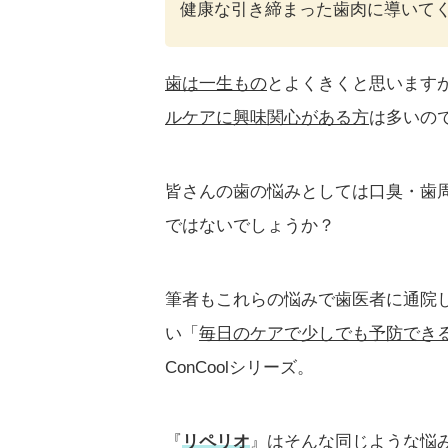
健康な引き締まった歯肉に導いて
歯は一生もの
とよくきくと思います
ルケアに興味関心がある方
は多いの
皆さんの歯の悩みとしては口臭・歯
ではないでしょうか？
筆者もこれらの悩みで歯医者に通院
い「
毎日のケアで少しでも予防でき
ConCoolシリーズ。
『
リペリオ
』はそんな同じような悩