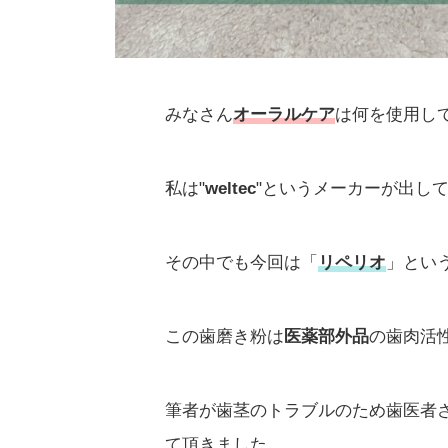
みなさん
オーラルケア
は何を使用し
私は"
weltec
"というメーカーが出し
その中でも今回は「
リペリオ
」とい
この歯磨き粉は
医薬部外品
の歯肉活
筆者が歯茎のトラブルのため歯医者さ
て頂きました。