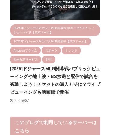
2025年ドジャース対カブスMLB開幕戦 阪神・巨人エキシビ
ションマッチ【東京ドーム】
2025年ドジャース対カブスMLB開幕戦【東京ドーム】
Amazonプライム
スポーツ
トレンド
動画配信サービス
野球
[2025]ドジャースMLB開幕戦パブリックビュ
ーイングや地上波・BS放送と配信で試合を
観戦しよう！チケットの購入方法は？ライブ
ビューイングも映画館で開催
2025/3/7
このブログで利用しているサーバーは
こちら