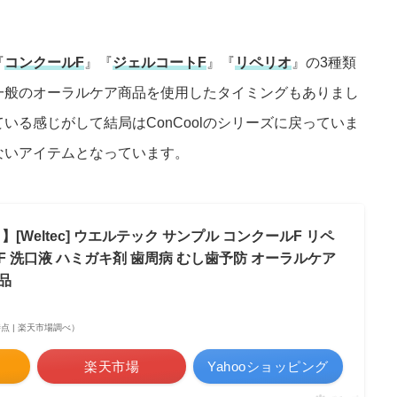
『
コンクールF
』『
ジェルコートF
』『
リペリオ
』の3種類
一般のオーラルケア商品を使用したタイミングもありまし
ている感じがして結局はConCoolのシリーズに戻っていま
ないアイテムとなっています。
[Weltec] ウエルテック サンプル コンクールF リペ
F 洗口液 ハミガキ剤 歯周病 むし歯予防 オーラルケア
品
46時点 | 楽天市場調べ）
楽天市場
Yahooショッピング