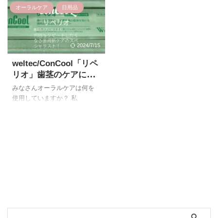
いますか？ 前前回、前回と続
類のものが出ていますよね！
オーラルケア
日用品
き筆者のおすすめオーラルケ
その中でもweltecのConCoolシ
アConCoolシリーズ3種類を紹
リーズから出ている『コンク
介しています。 1つ目は歯磨き
ールF』は筆者のおすすめで
粉『リペリオ 』、2つ目は濃縮
す！ 別の投稿でもConCoolシ
2024/7/15
タイプのマウスウォッシュ『
リーズの『リペリオ』を紹介
コンクールF』を紹介しました
していますがこちらは歯磨き
weltec/ConCool「リペ
が、3つ目の今回はフッ素コー
粉なので、これとまた別に今
リオ」歯茎のケアにお
ト歯磨きジェル『ジェルコー
回紹介するマウスウォッシュ
すすめの歯磨き粉をレ
みなさんオーラルケアは何を
トF 』を紹介したいと思いま
の『コンクールF』フッ素コー
ビュー！
使用していますか？ 私
す！ 『 ジェルコートF』はど
ト歯磨きジェルの『ジェルコ
は"weltec"というメーカーが出
んな特徴？ 『ジェルコートF』
ートF』３種類を使用するのが
している「ConCool」のシリー
はジェル状の歯磨き粉なので
とてもおすすめです
こちら
ズを使用しています。 その中
すが、「ジェルタイプの歯磨
の商品は３種類とも医薬部外
でも今回は「リペリオ」とい
き粉を使ったことがない！」
品となってます。 『コンクー
う歯磨き粉を紹介したいと思
とい ...
ルF』は ...
います。 この歯磨き粉は医薬
部外品の歯肉活性化はみがき
剤となっております。 筆者が
歯茎のトラブルのため歯医者
さんで診てもらったときに
ConCoolのシリーズを紹介して