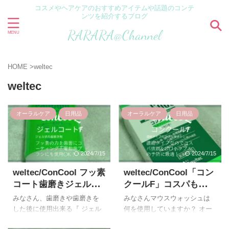
コスメやヘアケアのおすすめアイテムや話題のコンテ
ンツを紹介するブログ
HOME
>
weltec
weltec
オーラルケア
日用品
オーラルケア
日用品
2024/7/15
2024/7/15
weltec/ConCool フッ素
weltec/ConCool「コン
コート歯磨きジェル『
クールF」コスパも良い
ジェルコートF』電動歯
マウスウォッシュお探
みなさん、歯磨きや歯磨きを
みなさんマウスウォッシュは
ブラシにも使用OK！お
しの方必見レビュー！
した後に使用出来る『 ジェル
何を使用していますか？ オー
すすめレビュー！
コートF』という商品を知って
ラルケア用品は年々色んな種