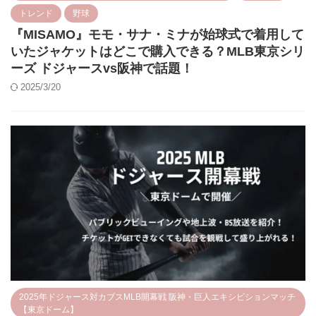
トレンド
野球
『MISAMO』モモ・サナ・ミナが始球式で着用して
いたジャケットはどこで購入できる？MLB東京シリ
ーズ ドジャースvs阪神で話題！
2025/3/20
2025年ドジャース対カブスMLB開幕戦 阪神・巨人エキシビションマッチ
【東京ドーム】