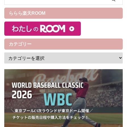
頂きました。 それ以来
ConCoolのシリーズである、
ららら楽天ROOM
『コンクールF』『ジェルコー
トF』『リペリオ』の3種類を
合わせて使用してきました。
途中で一般 ...
カテゴリー