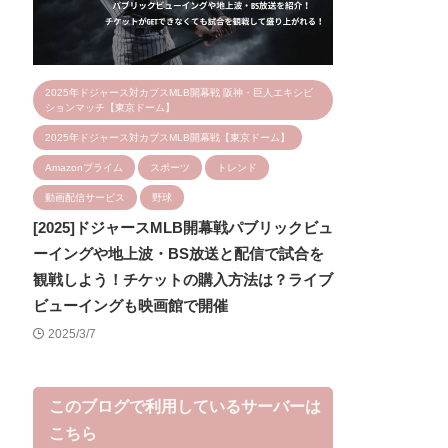
2025年ドジャース対カブスMLB開幕戦 阪神・巨人エキシビ
ションマッチ【東京ドーム】
2025年ドジャース対カブスMLB開幕戦【東京ドーム】
Amazonプライム
スポーツ
トレンド
動画配信サービス
野球
[2025]ドジャースMLB開幕戦パブリックビュ
ーイングや地上波・BS放送と配信で試合を
観戦しよう！チケットの購入方法は？ライブ
ビューイングも映画館で開催
2025/3/7
このブログで利用しているサーバーは
こちら