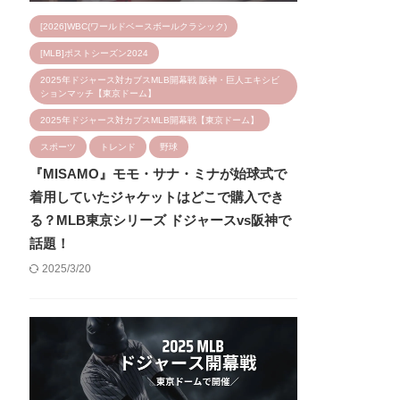
[2026]WBC(ワールドベースボールクラシック)
[MLB]ポストシーズン2024
2025年ドジャース対カブスMLB開幕戦 阪神・巨人エキシビ
ションマッチ【東京ドーム】
2025年ドジャース対カブスMLB開幕戦【東京ドーム】
スポーツ
トレンド
野球
『MISAMO』モモ・サナ・ミナが始球式で
着用していたジャケットはどこで購入でき
る？MLB東京シリーズ ドジャースvs阪神で
話題！
2025/3/20