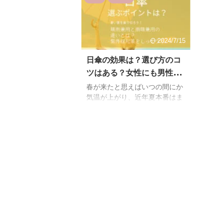
2024/7/15
日傘の効果は？選び方のコ
ツはある？女性にも男性に
もおすすめの日傘！
春が来たと思えばいつの間にか
気温が上がり、近年夏本番はま
だのはずなのに猛暑になること
が多く「夏どうなってしまうの
だろう？」と思う方が多いので
はないでしょうか？ 通勤の際や
少し買い物に行くだけでも暑く
て大変ですが、みなさん何か熱
中症予防としてしていることは
ありますか？ 筆者は日傘を使用
し始めたのですが、日傘を差し
ているときとしていないときと
での暑さの体感温度が違いすぎ