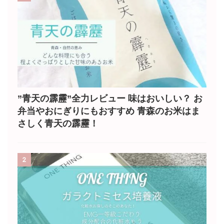
”青天の霹靂”全力レビュー 味はおいしい？ お
弁当やおにぎりにもおすすめ 青森のお米はま
さしく青天の霹靂！
2