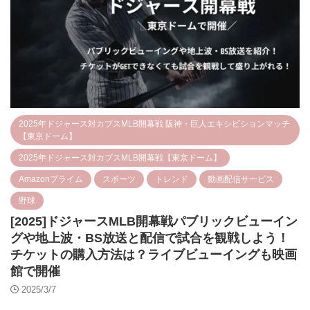
2025年ドジャース対カブスMLB開幕戦 阪神・巨人エキシビションマッチ
【東京ドーム】
2025年ドジャース対カブスMLB開幕戦【東京ドーム】
Amazonプライム
スポーツ
トレンド
動画配信サービス
野球
[2025]ドジャースMLB開幕戦パブリックビューイン
グや地上波・BS放送と配信で試合を観戦しよう！
チケットの購入方法は？ライブビューイングも映画
館で開催
2025/3/7