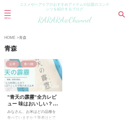
コスメやヘアケアのおすすめアイテムや話題のコンテ
ンツを紹介するブログ
HOME
>
青森
青森
お米
食べ物
2024/10/29
”青天の霹靂”全力レビ
ュー 味はおいしい？ お
弁当やおにぎりにもお
みなさん、お米はどの品種を
すすめ 青森のお米はま
食べていますか？筆者はとて
さしく青天の霹靂！
もお米が好きで、毎日お米を