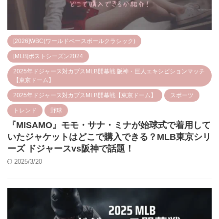
[2026]WBC(ワールドベースボールクラシック)
[MLB]ポストシーズン2024
2025年ドジャース対カブスMLB開幕戦 阪神・巨人エキシビションマッチ
【東京ドーム】
2025年ドジャース対カブスMLB開幕戦【東京ドーム】
スポーツ
トレンド
野球
『MISAMO』モモ・サナ・ミナが始球式で着用して
いたジャケットはどこで購入できる？MLB東京シリ
ーズ ドジャースvs阪神で話題！
2025/3/20