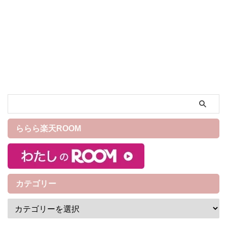
食べてるくらいです。 『青天
の霹靂』は青森の新品種米の
ブランド米です。 『青天の霹
靂』は絶妙な甘さとキレのあ
る一粒一粒のお米がとても印
象深いお米です。 ときに一回
食べると「もう一度食べた
い！」「いつもよりご飯が美
味しくて食欲が出る！」「保
存したご飯なのにレンジで温
めてもツヤツヤして美味し
い！」と筆者は感動しまし
ららら楽天ROOM
た。 それ以来、お米を選ぶと
きは『青天の霹靂』を何回も
リピートしているくらいお気
に入りのお米です。 青森は”自
然が多く食 ...
カテゴリー