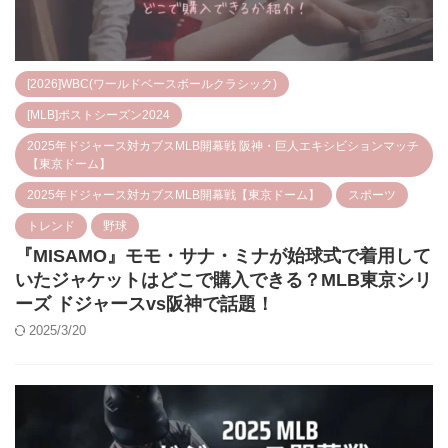
[2026]WBC(ワールドベースボールクラシック)
[MLB]ポストシーズン2024
2025年ドジャース対カブスMLB開幕戦 阪神・巨人エキシビションマッチ
【東京ドーム】
2025年ドジャース対カブスMLB開幕戦【東京ドーム】
スポーツ
トレンド
野球
『MISAMO』モモ・サナ・ミナが始球式で着用して
いたジャケットはどこで購入できる？MLB東京シリ
ーズ ドジャースvs阪神で話題！
2025/3/20