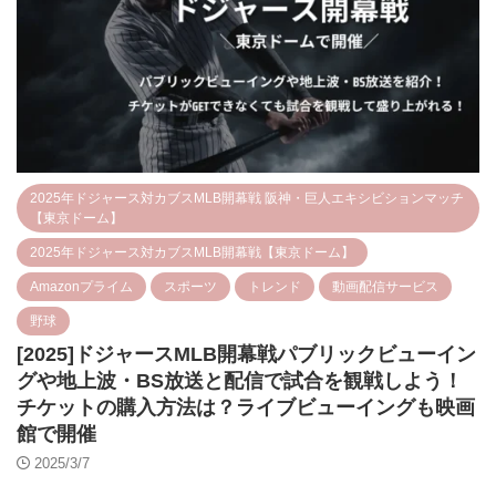
2025年ドジャース対カブスMLB開幕戦 阪神・巨人エキシビションマッチ
【東京ドーム】
2025年ドジャース対カブスMLB開幕戦【東京ドーム】
Amazonプライム
スポーツ
トレンド
動画配信サービス
野球
[2025]ドジャースMLB開幕戦パブリックビューイン
グや地上波・BS放送と配信で試合を観戦しよう！
チケットの購入方法は？ライブビューイングも映画
館で開催
2025/3/7