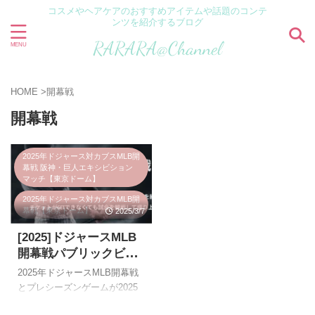
コスメやヘアケアのおすすめアイテムや話題のコンテ
ンツを紹介するブログ
HOME
>
開幕戦
開幕戦
2025年ドジャース対カブスMLB開
幕戦 阪神・巨人エキシビション
マッチ【東京ドーム】
2025年ドジャース対カブスMLB開
幕戦【東京ドーム】
2025/3/7
Amazonプライム
スポーツ
[2025]ドジャースMLB
開幕戦パブリックビュ
トレンド
動画配信サービス
ーイングや地上波・BS
2025年ドジャースMLB開幕戦
野球
放送と配信で試合を観
とプレシーズンゲームが2025
戦しよう！チケットの
年3月15日、16、18、19日で開