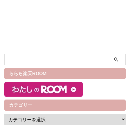
購入方法は？ライブビ
催されます。 2025年ドジャー
スMLB開幕戦のチケットは争
ューイングも映画館で
奪戦となり、チケットが手に
開催
入らずに悔しい思いをした方
も多いのではないでしょう
か？ 今回はチケットが手に入
らなかった方も盛り上がって
応援することができるパブリ
ックビューイングの開催され
る場所や、お家で応援したい
と考えている方に地上波・BS
放送や配信があるのかを紹介
ららら楽天ROOM
していきます！ ※情報は変更
になる可能性がありますので
ご了承ください。随時更新中
です。 [ ...
カテゴリー