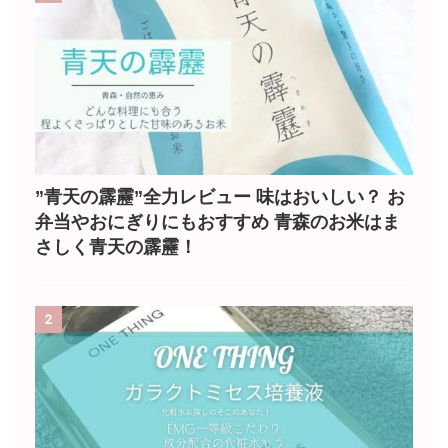
”青天の霹靂”全力レビュー 味はおいしい？ お
弁当やおにぎりにもおすすめ 青森のお米はま
さしく青天の霹靂！
2