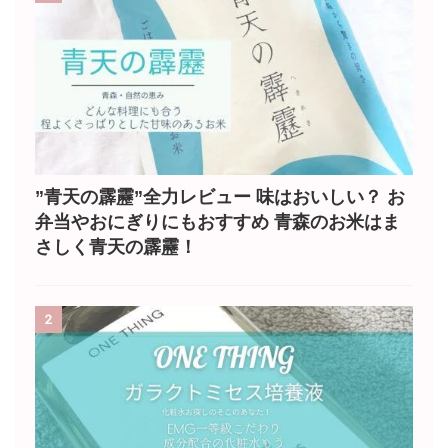
”青天の霹靂”全力レビュー 味はおいしい？ お
弁当やおにぎりにもおすすめ 青森のお米はま
さしく青天の霹靂！
2