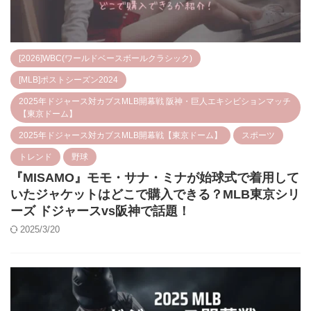
[2026]WBC(ワールドベースボールクラシック)
[MLB]ポストシーズン2024
2025年ドジャース対カブスMLB開幕戦 阪神・巨人エキシビションマッチ
【東京ドーム】
2025年ドジャース対カブスMLB開幕戦【東京ドーム】
スポーツ
トレンド
野球
『MISAMO』モモ・サナ・ミナが始球式で着用して
いたジャケットはどこで購入できる？MLB東京シリ
ーズ ドジャースvs阪神で話題！
2025/3/20