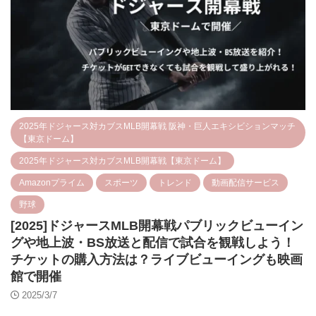
2025年ドジャース対カブスMLB開幕戦 阪神・巨人エキシビションマッチ
【東京ドーム】
2025年ドジャース対カブスMLB開幕戦【東京ドーム】
Amazonプライム
スポーツ
トレンド
動画配信サービス
野球
[2025]ドジャースMLB開幕戦パブリックビューイン
グや地上波・BS放送と配信で試合を観戦しよう！
チケットの購入方法は？ライブビューイングも映画
館で開催
2025/3/7