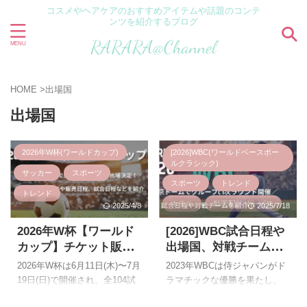
コスメやヘアケアのおすすめアイテムや話題のコンテ
ンツを紹介するブログ
HOME
>
出場国
出場国
2026年W杯(ワールドカップ)
[2026]WBC(ワールドベースボー
ルクラシック)
サッカー
スポーツ
スポーツ
トレンド
トレンド
ホテル
動画配信サービス
2025/4/8
2025/7/18
旅行
野球
2026年W杯【ワールド
[2026]WBC試合日程や
カップ】チケット販売
出場国、対戦チーム
日程や価格や購入方
は？
2026年W杯は6月11日(木)〜7月
2023年WBCは侍ジャパンがド
法・買い方は？出場国
19日(日)で開催され、全104試
ラマチックな優勝を果たし、
や試合日程も紹介！
合の3カ国にまたがる史上最大
優勝が決まった瞬間は感動を