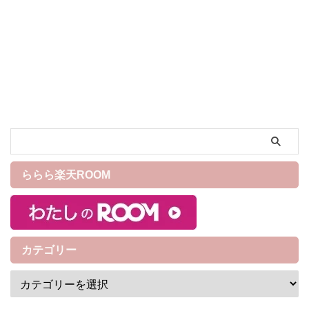
規模で開催されます。 日本代
与えてくれました。 次回は
表は2026年W杯出場権を最速
2026年にWBCが開催され1次
で獲得し、8大会連続の出場と
ラウンド「プールC」は東京ド
なります！ 今回は2026年W杯
ームで試合が行われるので、
のチケット発売日程がいつか
日本の東京ドームで侍ジャパ
らなのか、価格・購入方法・
ン「WBC1次ラウンド」の試合
出場国や試合日程について紹
を「観戦したい」「放送や配
介していきたいと思います！
信で観戦したい」と考えてい
※2026年W杯のチケット販売
る方は多いのではないでしょ
日程や価格、種類は2026年4月
うか。 2026年WBCの試合日程
現在未発表なため前回のW杯を
や出場国、対戦チームをまと
参考に紹介しており変更とな
めましたのでチェックしてみ
ららら楽天ROOM
る可能性がありますのでご了
てください！ [2026]WBC試合
承ください。最新情報が入り
日程は？ WBCの試合日程は大
次第更新中です。 ...
きく分けると3つのラウンドで
...
カテゴリー