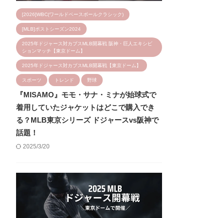
[2026]WBC(ワールドベースボールクラシック)
[MLB]ポストシーズン2024
2025年ドジャース対カブスMLB開幕戦 阪神・巨人エキシビ
ションマッチ【東京ドーム】
2025年ドジャース対カブスMLB開幕戦【東京ドーム】
スポーツ
トレンド
野球
『MISAMO』モモ・サナ・ミナが始球式で
着用していたジャケットはどこで購入でき
る？MLB東京シリーズ ドジャースvs阪神で
話題！
2025/3/20