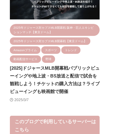
2025年ドジャース対カブスMLB開幕戦 阪神・巨人エキシビ
ションマッチ【東京ドーム】
2025年ドジャース対カブスMLB開幕戦【東京ドーム】
Amazonプライム
スポーツ
トレンド
動画配信サービス
野球
[2025]ドジャースMLB開幕戦パブリックビュ
ーイングや地上波・BS放送と配信で試合を
観戦しよう！チケットの購入方法は？ライブ
ビューイングも映画館で開催
2025/3/7
このブログで利用しているサーバーは
こちら