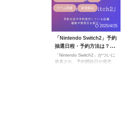
ゲーム関連
家電製品
2025/4/25
「Nintendo Switch2」予約
抽選日程・予約方法は？量
販店やオンラインショップ
「Nintendo Switch2」がついに
発表され、予約開始日や発売
の予約・販売日程のまと
日・価格・スペックやソフトの
め！
互換性などが続々と発表されて
います！ 今回は「Nintendo
Switch2」の予約抽選ができる
店舗や予約開始日や予約方法・
販売日程を紹介していきます！
※情報が入り次第随時更新中、
情報は変更となる可能性がある
ため予約をする際に必ず公式サ
イトで注意事項等の確認をお願
いします。 「Nintendo