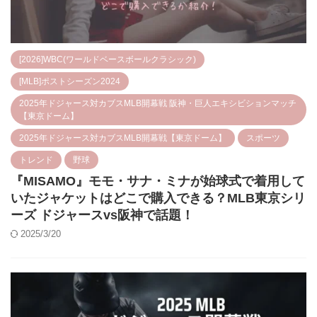
[2026]WBC(ワールドベースボールクラシック)
[MLB]ポストシーズン2024
2025年ドジャース対カブスMLB開幕戦 阪神・巨人エキシビションマッチ
【東京ドーム】
2025年ドジャース対カブスMLB開幕戦【東京ドーム】
スポーツ
トレンド
野球
『MISAMO』モモ・サナ・ミナが始球式で着用して
いたジャケットはどこで購入できる？MLB東京シリ
ーズ ドジャースvs阪神で話題！
2025/3/20