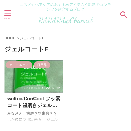
コスメやヘアケアのおすすめアイテムや話題のコンテ
ンツを紹介するブログ
HOME
>
ジェルコートF
ジェルコートF
オーラルケア
日用品
2024/7/15
weltec/ConCool フッ素
コート歯磨きジェル『
ジェルコートF』電動歯
みなさん、歯磨きや歯磨きを
ブラシにも使用OK！お
した後に使用出来る『 ジェル
すすめレビュー！
コートF』という商品を知って