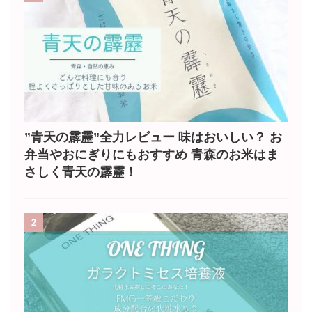
”青天の霹靂”全力レビュー 味はおいしい？ お
弁当やおにぎりにもおすすめ 青森のお米はま
さしく青天の霹靂！
2