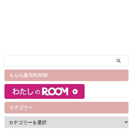
いますか？ 前前回、前回と続
き筆者のおすすめオーラルケ
アConCoolシリーズ3種類を紹
介しています。 1つ目は歯磨き
粉『リペリオ 』、2つ目は濃縮
タイプのマウスウォッシュ『
コンクールF』を紹介しました
が、3つ目の今回はフッ素コー
ト歯磨きジェル『ジェルコー
トF 』を紹介したいと思いま
す！ 『 ジェルコートF』はど
んな特徴？ 『ジェルコートF』
ららら楽天ROOM
はジェル状の歯磨き粉なので
すが、「ジェルタイプの歯磨
き粉を使ったことがない！」
とい ...
カテゴリー