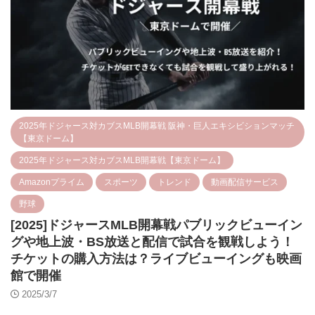
2025年ドジャース対カブスMLB開幕戦 阪神・巨人エキシビションマッチ
【東京ドーム】
2025年ドジャース対カブスMLB開幕戦【東京ドーム】
Amazonプライム
スポーツ
トレンド
動画配信サービス
野球
[2025]ドジャースMLB開幕戦パブリックビューイン
グや地上波・BS放送と配信で試合を観戦しよう！
チケットの購入方法は？ライブビューイングも映画
館で開催
2025/3/7