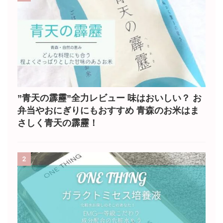
”青天の霹靂”全力レビュー 味はおいしい？ お
弁当やおにぎりにもおすすめ 青森のお米はま
さしく青天の霹靂！
2