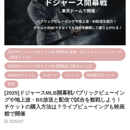
2025年ドジャース対カブスMLB開幕戦 阪神・巨人エキシビションマッチ
【東京ドーム】
2025年ドジャース対カブスMLB開幕戦【東京ドーム】
Amazonプライム
スポーツ
トレンド
動画配信サービス
野球
[2025]ドジャースMLB開幕戦パブリックビューイン
グや地上波・BS放送と配信で試合を観戦しよう！
チケットの購入方法は？ライブビューイングも映画
館で開催
2025/3/7