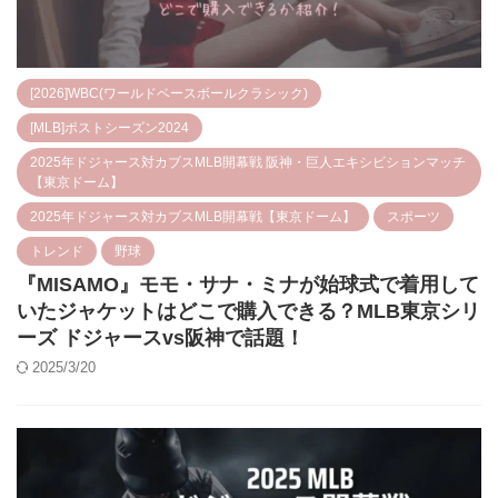
[2026]WBC(ワールドベースボールクラシック)
[MLB]ポストシーズン2024
2025年ドジャース対カブスMLB開幕戦 阪神・巨人エキシビションマッチ
【東京ドーム】
2025年ドジャース対カブスMLB開幕戦【東京ドーム】
スポーツ
トレンド
野球
『MISAMO』モモ・サナ・ミナが始球式で着用して
いたジャケットはどこで購入できる？MLB東京シリ
ーズ ドジャースvs阪神で話題！
2025/3/20