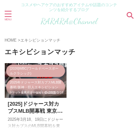
コスメやヘアケアのおすすめアイテムや話題のコンテ
ンツを紹介するブログ
HOME
>
エキシビションマッチ
エキシビションマッチ
[2026]WBC(ワールドベースボー
ルクラシック)
2025年ドジャース対カブスMLB開
幕戦 阪神・巨人エキシビション
マッチ【東京ドーム】
2025/3/16
2025年ドジャース対カブスMLB開
[2025]ドジャース対カ
幕戦【東京ドーム】
ブスMLB開幕戦 東京ド
野球
ームで阪神・巨人がエ
2025年3月18、19日にドジャー
キシビションマッチを
ス対カブスのMLB開幕戦を東
開催！チケット発売日
京ドームで開催することが決