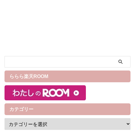
程や価格は？
定しましたが、MLB開幕戦の
直前に「ドジャースとカブス
が阪神・巨人とエキシビショ
ンマッチ」を開催するために
最終調整を行なっていること
が発表されていましたが、遂
に3月15日と16日で試合を開催
することが決定されました！
ドジャースは大谷選手、山本
由伸選手、カブスは鈴木誠也
選手、今永昇太選手が所属し
ており、他にもMLBのトップ
ららら楽天ROOM
選手がたくさん所属している
チーム同士のMLB開幕戦を日
本で見れるのは嬉しいですよ
ね！ 今回は「2 ...
カテゴリー