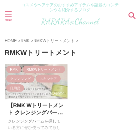
コスメやヘアケアのおすすめアイテムや話題のコンテ
ンツを紹介するブログ
HOME
>
RMK
>
RMKWトリートメント
>
RMKWトリートメント
RMK
RMKWトリートメント
クレンジング
スキンケア
日用品
2024/9/20
【RMK Wトリートメン
ト クレンジングバー
ム】 口コミ クレンジン
クレンジングバームを探して
グバーム おすすめ デパ
いる方にぜひ使ってみて欲し
コスのクレンジングバ
いのが『RMK Wトリートメン