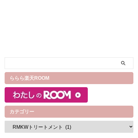
ームはこれで決まり！
ト クレンジングバーム』で
す。 RMKの大人気スキンケア
アイテム『Wトリートメントオ
イル』から生まれたクレンジ
ングバームで、リッチでまろ
やかなテクスチャーとオイル
が密着しながらメイクを落と
してくれます。 スピーディに
メイクをオフができ、洗い上
がりも美容オイルがなじんだ
ような潤いとハリのある肌に
導いてくれる。みんなが待ち
ららら楽天ROOM
望んだものがギュッとつまっ
たクレンジングバームとなっ
ています。 クレンジングオイ
ルが肌に合わずバームに変え
た ...
カテゴリー