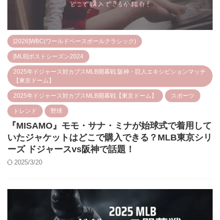
[2026]WBC(ワールドベースボールクラシック)
[MLB]ポストシーズン2024
2025年ドジャース対カブスMLB開幕戦 阪神・巨人エキシビションマッチ
【東京ドーム】
2025年ドジャース対カブスMLB開幕戦【東京ドーム】
スポーツ
トレンド
野球
『MISAMO』モモ・サナ・ミナが始球式で着用して
いたジャケットはどこで購入できる？MLB東京シリ
ーズ ドジャースvs阪神で話題！
2025/3/20