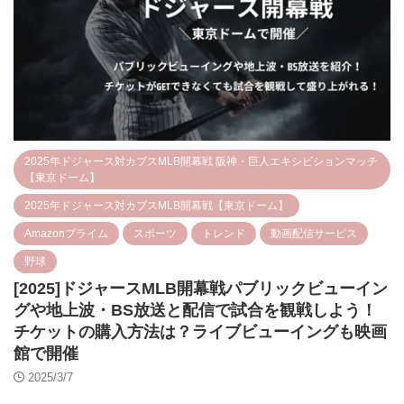
2025年ドジャース対カブスMLB開幕戦 阪神・巨人エキシビションマッチ
【東京ドーム】
2025年ドジャース対カブスMLB開幕戦【東京ドーム】
Amazonプライム
スポーツ
トレンド
動画配信サービス
野球
[2025]ドジャースMLB開幕戦パブリックビューイン
グや地上波・BS放送と配信で試合を観戦しよう！
チケットの購入方法は？ライブビューイングも映画
館で開催
2025/3/7