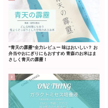
”青天の霹靂”全力レビュー 味はおいしい？ お
弁当やおにぎりにもおすすめ 青森のお米はま
さしく青天の霹靂！
2