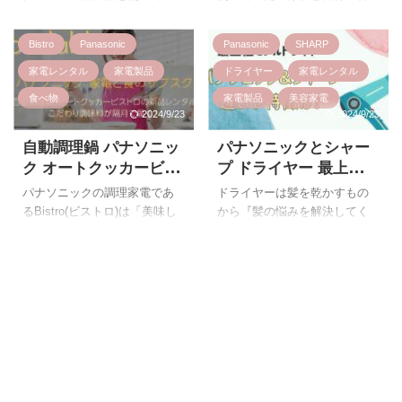
ーカリー ビストロを新品レン
ブンレンジBistroと本格デリ」
きる「foodable」を試
カフェ豆コース搭載 コ
たいけれど高いし実際の違い
うかわからない」「コーヒー
タルできるのは嬉しいですよ
がお家に届いてお試しができ
してみよう 単身赴任や
を感じてから購入したい」こ
ーヒー豆も一緒に届く
メーカーをお試しで使ってみ
ね。 家電レンタルを利用すれ
る”家電と食のサブスク
Bistro
Panasonic
Panasonic
SHARP
のような悩みを感じたことは
たい」こんなお悩みをもって
一人暮らし おすすめ
ば実際使用することができる
foodable”です。 パナソニック
ありませんか？ そんな最上位
いる方は多いのではないでし
家電レンタル
家電製品
ドライヤー
家電レンタル
ので「購入したけれどイメー
「foodable」は家電の新品レン
モデルの炊飯器を試してみた
ょうか？ そのような方ににお
ジと違って使わなくな ...
タルと食材や ...
食べ物
家電製品
美容家電
い方におすすめなのがパナソ
すすめしたいのが、パナソニ
2024/9/23
2024/9/23
ニック「foodable」の炊飯器レ
ックがお届けする家電と食の
ンタルと銘柄米が届くサブス
サブスク「foodable」です。
自動調理鍋 パナソニッ
パナソニックとシャー
ク型の家電と食のサービスで
パナソニックの新品全自動コ
ク オートクッカービス
プ ドライヤー 最上位モ
す。 月額4,980円(税込•送料込
ーヒーメーカーと厳選したコ
トロのサブスク
デルのドライヤー 違い
パナソニックの調理家電であ
ドライヤーは髪を乾かすもの
み)で「可変圧力IHジャー炊飯
ーヒー豆を毎月4品届けてもら
「foodable」時短調理
や性能を比較表で徹底
るBistro(ビストロ)は「美味し
から『髪の悩みを解決してく
器 ビストロ SR-V10BA」の新
える、家電レンタルのサブス
やおまかせでおいしい
解説！ 高級ドライヤー
い料理を作りたい」「料理を
れるもの』に変わりつつあり
品レンタルと「銘柄米」が毎
クです。 継続利用でコーヒー
料理をつくろう 新品レ
時短で調理したい」このよう
どっちを選ぶ？
ますよね。 多くの家電メーカ
月3,000円分届くのでとっても
メーカーの買取もできるた
な料理に対しての悩みを助け
ーが性能の高いドライヤーを
ンタルとこだわり調味
お得に最上モデルの炊飯器を
め、お試しして良かったら購
てくれる調理家電です。 ビス
発売しており、その中でも
料が家に届く 単身赴任
レンタルすることが可能とな
入したいと考えている方もレ
トロの商品ラインナップは現
「パナソニック」と「シャー
や一人暮らしにもおす
...
ンタルした料金が無駄になら
在5アイテム登場しており、ど
プ」のドライヤーが人気とな
すめ
な ...
の調理家電もスタイリッシュ
っています。 今回はパナソニ
でオシャレなデザインである
ックとシャープが発売してい
ことも人気の一つです。 料理
る最上位モデルのドライヤー
のお悩みを解決してくれるビ
の性能を比較していこうと思