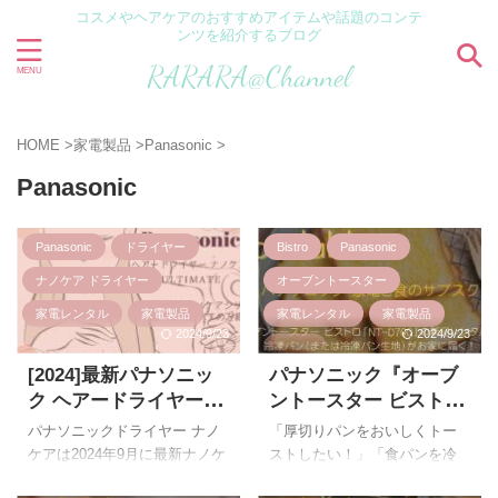
コスメやヘアケアのおすすめアイテムや話題のコンテ
ンツを紹介するブログ
HOME
>
家電製品
>
Panasonic
>
Panasonic
Panasonic
ドライヤー
Bistro
Panasonic
ナノケア ドライヤー
オーブントースター
家電レンタル
家電製品
家電レンタル
家電製品
2024/9/23
2024/9/23
食べ物
[2024]最新パナソニッ
パナソニック『オーブ
ク ヘアードライヤー ナ
ントースター ビストロ
ノケア ULTIMATE おす
NT-D700』と冷凍パン
パナソニックドライヤー ナノ
「厚切りパンをおいしくトー
すめナノケアシリーズ
や冷凍パン生地が届
ケアは2024年9月に最新ナノケ
ストしたい！」「食パンを冷
違いや選び方は？
く！表面はサクッと中
アシリーズ『ULTIMATE』を発
凍して保存することが多い」