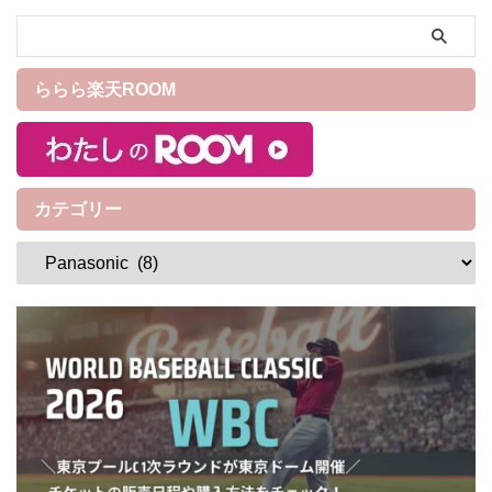
ストロから自動調理鍋が発売
います！ ＼購入するか迷った
され話題となっていますが、
らメーカー公認の家電レンタ
なんとサブスクとして新品レ
ルサービスがおすすめ／ メー
ららら楽天ROOM
ンタルをすることができま
カー公認のレンタルモール！
す。 今回はパナソニックの家
airCloset Mall(エアクロモール)
電と食のサブスク『foodable』
パナソニックとシャープのド
を紹介していきま ...
ライヤー違いや ...
カテゴリー