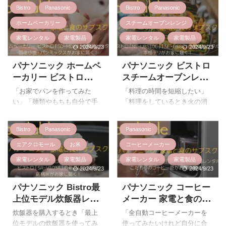
売しました。 『パナソニック
はふんわりでおいしい
「自動でおいしく焼き上げて
Bistro
Panasonic
Bistro
Panasonic
ドライヤー ナノケア
欲しい」このような悩みがあ
パン「foodable」
ULTIMATE』は、今までのナノ
る方におすすめなのが『パナ
ホームベーカリー
スチームオーブンレンジ
ケアシリーズ史上一番高い髪
ソニック オーブントースター
家電レンタル
家電製品
家電レンタル
家電製品
ケア効果があるナノイーを搭
ビストロ NT-D700』です。 パ
2024/9/23
2024/9/23
食べ物
食べ物
載したヘアードライヤーで
ンはトーストの仕方でよりお
す。 進化した「高浸透ナノイ
いしさが引き立つので、どう
パナソニック ホームベ
パナソニック ビストロ
ー(第2世代)」や「パーソナル
いう焼き上がりになるのかは
ーカリー ビストロ
スチームオーブンレン
メニュー」などの最新機能を
トースター選びで最も重要な
「SD-MDX4」新品機器
ジと本格デリが家に届
「お家でパンを作ってみた
「料理の時間を短縮したい」
搭載し『EH-NC80』には付属
ポイントですよね。 パナソニ
レンタルと国産小麦や
いて試せる！ パナソニ
い」「麺類やもちも自分で手
「料理をしているとき火の消
品もセットになっており、よ
ック「foodable」では『パナソ
パンミックスが家に届
ック「foodable」
作りできたらな」と考えてい
し忘れが怖い」「手軽に美味
り効果が実感できるようにな
ニック オーブントースター ビ
く！「foodable」で家
る方におすすめしたいのが、
しい料理を作りたい」「多機
っています。 日本に住む方は
ストロ NT-D700』の新品レン
Bistro
Panasonic
Panasonic
パナソニック「foodable」のホ
能オーブンレンジの購入を検
電と食を楽しもう！
季節で髪のお悩みが変化して
タルが月額3,980円(税込・送料
ームベーカリー ビストロ
討しているけれど使いこなせ
エアクロモール
お米
コーヒーメーカー
しまうことに悩んでいること
込)でできるので人気の ...
「SD-MDX4」の新品レンタル
るか不安」料理をするしない
も多く ...
家電レンタル
家電製品
家電レンタル
家電製品
できるコースです！ ホームベ
に関わらず食事を作ることに
2024/9/23
2024/9/23
炊飯器
食べ物
ーカリーでのパンづくりに興
悩みがある方は多いのではな
味はあるけれど体験してから
いでしょうか？ これらのよう
パナソニック Bistro最
パナソニック コーヒー
購入を検討したいと考えてい
な料理に対してのお悩みがあ
上位モデル炊飯器レン
メーカー 家電と食のサ
る方は非常に多く、人気機種
る方におすすめしたいのが
タルと銘柄米の定期宅
ブスク「foodable」で
炊飯器を購入するとき「最上
「全自動コーヒーメーカーを
であるパナソニック ホームベ
「パナソニック スチームオー
配！新品レンタルがで
新品レンタルしよう デ
位モデルの炊飯器を使ってみ
使ってみたいけれど自分に合