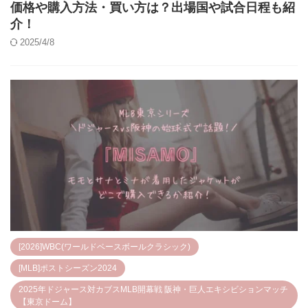
価格や購入方法・買い方は？出場国や試合日程も紹
介！
2025/4/8
[2026]WBC(ワールドベースボールクラシック)
[MLB]ポストシーズン2024
2025年ドジャース対カブスMLB開幕戦 阪神・巨人エキシビションマッチ
【東京ドーム】